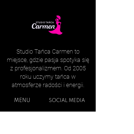
Studio Tańca Carmen to
miejsce, gdzie pasja spotyka się
z profesjonalizmem. Od 2005
roku uczymy tańca w
atmosferze radości i energii.
MENU
SOCIAL MEDIA
STRONA
FACEBOOK
GŁÓWNA
INSTAGRAM
OFERTA ZAJĘĆ