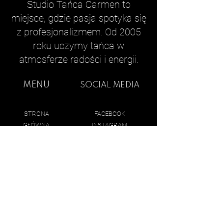
Studio Tańca Carmen to
miejsce, gdzie pasja spotyka się
z profesjonalizmem. Od 2005
roku uczymy tańca w
atmosferze radości i energii.
MENU
SOCIAL MEDIA
STRONA
FACEBOOK
GŁÓWNA
INSTAGRAM
OFERTA ZAJĘĆ
O NAS
ADRES
ZAPISZ SIĘ
UL. ARMII KRAJOWEJ 1,
GRAFIK
59-300 LUBIN
CENNIK
AKTUALNOŚCI
KONTAKT
KONTAKT
GALERIA